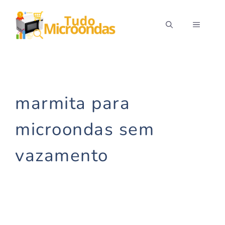
Pular
para
MENU
o
conteúdo
marmita para
microondas sem
vazamento