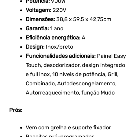
Potência:
900W
Voltagem:
220V
Dimensões:
38,8 x 59,5 x
42,75cm
Garantia:
1 ano
Eficiência energética:
A
Design:
Inox/preto
Funcionalidades adicionais:
Painel Easy
Touch, desodorizador, design integrado
e full inox,
10 níveis de potência, Grill,
Combinado, Autodescongelamento,
Autorreaquecimento, função Mudo
Prós:
Vem com grelha e suporte fixador
Receitas pré-programadas